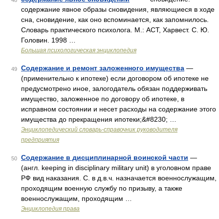
48
содержание явное образы сновидения, являющиеся в ходе
сна, сновидение, как оно вспоминается, как запомнилось.
Словарь практического психолога. М.: АСТ, Харвест. С. Ю.
Головин. 1998 …
Большая психологическая энциклопедия
Содержание и ремонт заложенного имущества
—
49
(применительно к ипотеке) если договором об ипотеке не
предусмотрено иное, залогодатель обязан поддерживать
имущество, заложенное по договору об ипотеке, в
исправном состоянии и несет расходы на содержание этого
имущества до прекращения ипотеки;&#8230; …
Энциклопедический словарь-справочник руководителя
предприятия
Содержание в дисциплинарной воинской части
—
50
(англ. keeping in disciplinary military unit) в уголовном праве
РФ вид наказания. С. в д.в.ч. назначается военнослужащим,
проходящим военную службу по призыву, а также
военнослужащим, проходящим …
Энциклопедия права